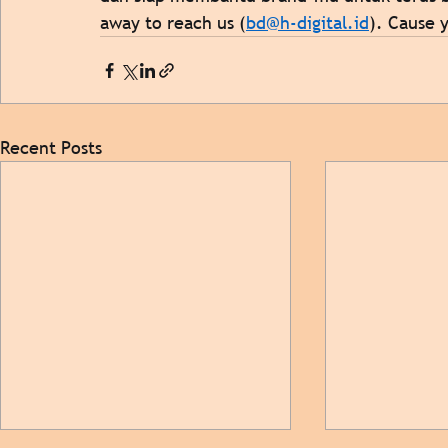
away to reach us (
bd@h-digital.id
). Cause 
Recent Posts