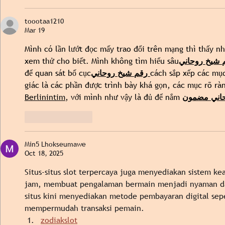
toootaa1210
Mar 19
Mình có lần lướt đọc mấy trao đổi trên mạng thì thấy nh
xem thử cho biết. Mình không tìm hiểu sâu
روحاني
شيخ
để quan sát bố cục
روحاني
شيخ
رقم
cách sắp xếp các mục
giác là các phần được trình bày khá gọn, các mục rõ ràn
Berlinintim
, với mình như vậy là đủ để nắm 
مضمون
اني
Like
Reply
Min5 Lhokseumawe
Oct 18, 2025
Situs-situs slot terpercaya juga menyediakan sistem k
jam, membuat pengalaman bermain menjadi nyaman da
situs kini menyediakan metode pembayaran digital sepe
mempermudah transaksi pemain.
zodiakslot