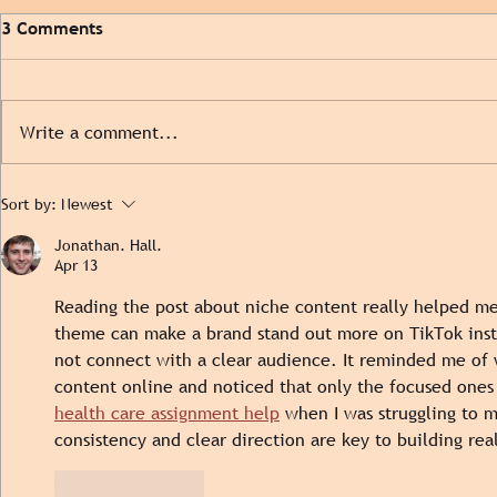
3 Comments
Write a comment...
Don't Let Your Brand FOMO
The Latest
Sort by:
Newest
with the Trend
Hakuhodo In
Jonathan. Hall.
and Living 
Apr 13
Reading the post about niche content really helped me
theme can make a brand stand out more on TikTok inst
not connect with a clear audience. It reminded me of w
content online and noticed that only the focused ones 
health care assignment help
 when I was struggling to 
consistency and clear direction are key to building rea
Like
Reply