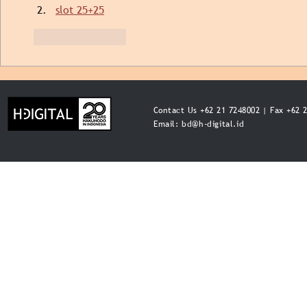
slot 25+25
Like
Reply
Contact Us +62 21 7248002 | Fax +62 
Email:
bd@h-digital.id